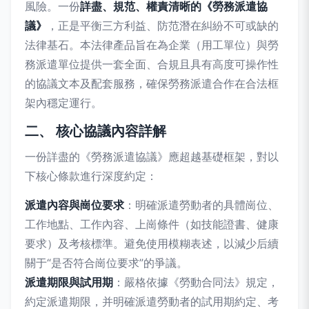
風險。一份
詳盡、規范、權責清晰的《勞務派遣協
議》
，正是平衡三方利益、防范潛在糾紛不可或缺的
法律基石。本法律產品旨在為企業（用工單位）與勞
務派遣單位提供一套全面、合規且具有高度可操作性
的協議文本及配套服務，確保勞務派遣合作在合法框
架內穩定運行。
二、 核心協議內容詳解
一份詳盡的《勞務派遣協議》應超越基礎框架，對以
下核心條款進行深度約定：
派遣內容與崗位要求
：明確派遣勞動者的具體崗位、
工作地點、工作內容、上崗條件（如技能證書、健康
要求）及考核標準。避免使用模糊表述，以減少后續
關于“是否符合崗位要求”的爭議。
派遣期限與試用期
：嚴格依據《勞動合同法》規定，
約定派遣期限，并明確派遣勞動者的試用期約定、考