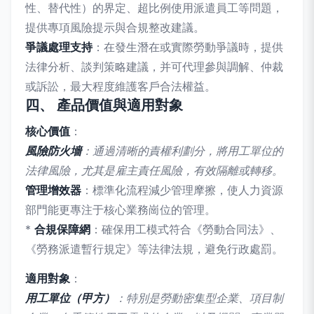
性、替代性）的界定、超比例使用派遣員工等問題，
提供專項風險提示與合規整改建議。
爭議處理支持
：在發生潛在或實際勞動爭議時，提供
法律分析、談判策略建議，并可代理參與調解、仲裁
或訴訟，最大程度維護客戶合法權益。
四、 產品價值與適用對象
核心價值
：
風險防火墻
：通過清晰的責權利劃分，將用工單位的
法律風險，尤其是雇主責任風險，有效隔離或轉移。
管理增效器
：標準化流程減少管理摩擦，使人力資源
部門能更專注于核心業務崗位的管理。
*
合規保障網
：確保用工模式符合《勞動合同法》、
《勞務派遣暫行規定》等法律法規，避免行政處罰。
適用對象
：
用工單位（甲方）
：特別是勞動密集型企業、項目制