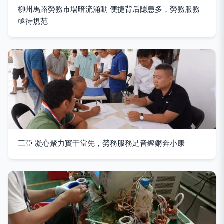
柳州馬路勞務市場暗流涌動 便捷背后隱患多，勞務服務
亟待規范
三亞 凝心聚力實干當先，勞務服務足音鏗鏘奔小康