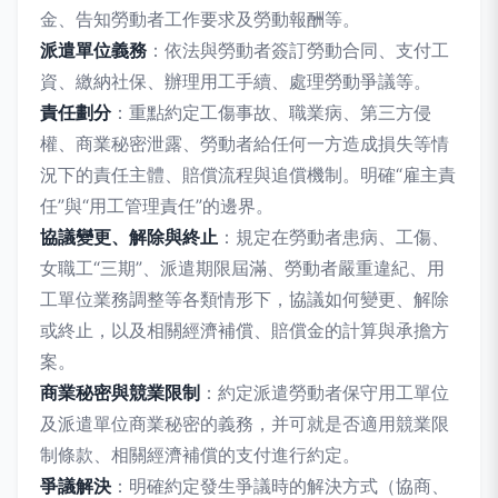
金、告知勞動者工作要求及勞動報酬等。
派遣單位義務
：依法與勞動者簽訂勞動合同、支付工
資、繳納社保、辦理用工手續、處理勞動爭議等。
責任劃分
：重點約定工傷事故、職業病、第三方侵
權、商業秘密泄露、勞動者給任何一方造成損失等情
況下的責任主體、賠償流程與追償機制。明確“雇主責
任”與“用工管理責任”的邊界。
協議變更、解除與終止
：規定在勞動者患病、工傷、
女職工“三期”、派遣期限屆滿、勞動者嚴重違紀、用
工單位業務調整等各類情形下，協議如何變更、解除
或終止，以及相關經濟補償、賠償金的計算與承擔方
案。
商業秘密與競業限制
：約定派遣勞動者保守用工單位
及派遣單位商業秘密的義務，并可就是否適用競業限
制條款、相關經濟補償的支付進行約定。
爭議解決
：明確約定發生爭議時的解決方式（協商、