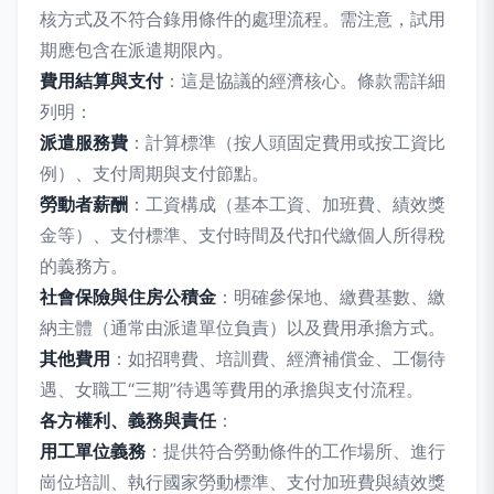
核方式及不符合錄用條件的處理流程。需注意，試用
期應包含在派遣期限內。
費用結算與支付
：這是協議的經濟核心。條款需詳細
列明：
派遣服務費
：計算標準（按人頭固定費用或按工資比
例）、支付周期與支付節點。
勞動者薪酬
：工資構成（基本工資、加班費、績效獎
金等）、支付標準、支付時間及代扣代繳個人所得稅
的義務方。
社會保險與住房公積金
：明確參保地、繳費基數、繳
納主體（通常由派遣單位負責）以及費用承擔方式。
其他費用
：如招聘費、培訓費、經濟補償金、工傷待
遇、女職工“三期”待遇等費用的承擔與支付流程。
各方權利、義務與責任
：
用工單位義務
：提供符合勞動條件的工作場所、進行
崗位培訓、執行國家勞動標準、支付加班費與績效獎