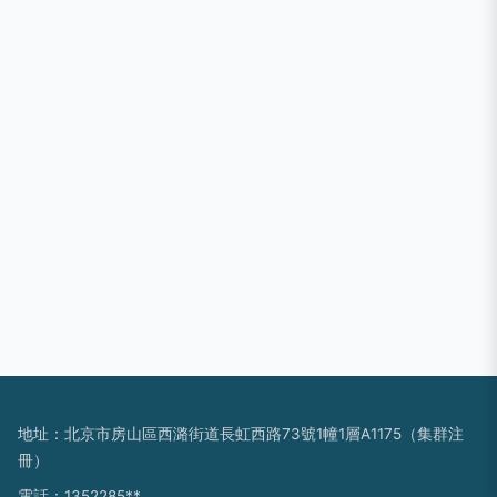
地址：北京市房山區西潞街道長虹西路73號1幢1層A1175（集群注
冊）
電話：1352285**